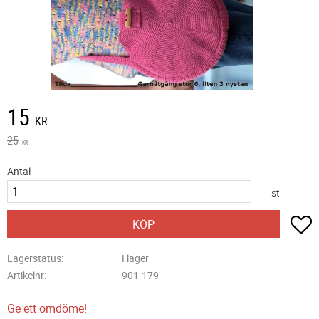
Nedsatt pris:
15
KR
Ordinarie pris:
25
KR
Antal
st
L
KÖP
Lagerstatus
I lager
Artikelnr
901-179
Ge ett omdöme!