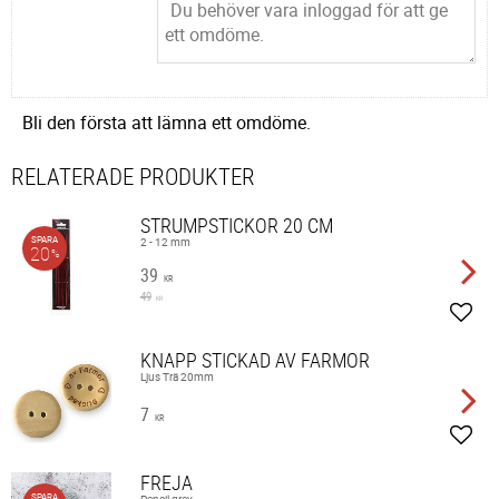
Bli den första att lämna ett omdöme.
RELATERADE PRODUKTER
STRUMPSTICKOR 20 CM
SPARA
2 - 12 mm
20
%
39
KR
49
KR
Lägg 
KNAPP STICKAD AV FARMOR
Ljus Trä 20mm
7
KR
Lägg 
FREJA
SPARA