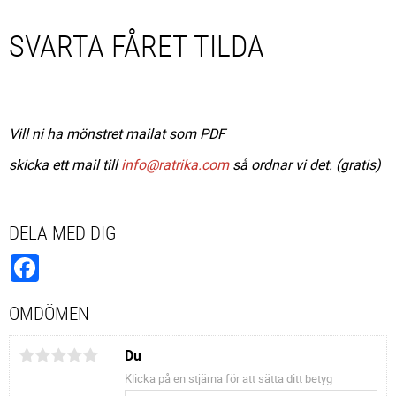
SVARTA FÅRET TILDA
Vill ni ha mönstret mailat som PDF
skicka ett mail till
info@ratrika.com
så ordnar vi det. (gratis)
DELA MED DIG
Facebook
OMDÖMEN
Du
Klicka på en stjärna för att sätta ditt betyg