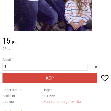
Nedsatt pris:
15
KR
Ordinarie pris:
25
KR
Antal
st
L
KÖP
Lagerstatus
I lager
Artikelnr
901-666
Läs mer
svartafaret.se/garn/tilda