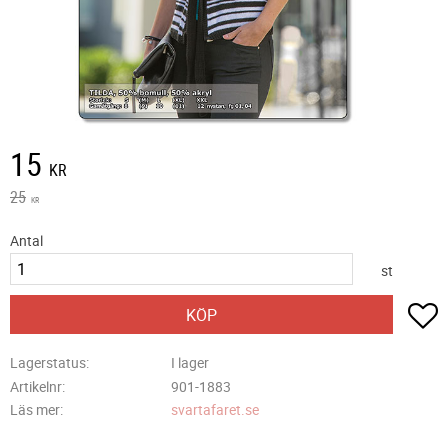
Nedsatt pris:
15
KR
Ordinarie pris:
25
KR
Antal
st
L
KÖP
Lagerstatus
I lager
Artikelnr
901-1883
Läs mer
svartafaret.se