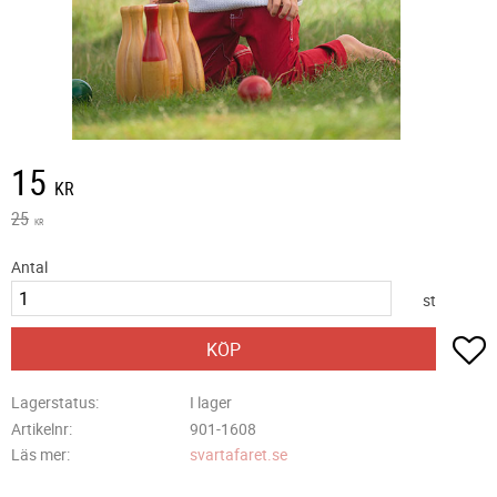
Nedsatt pris:
15
KR
Ordinarie pris:
25
KR
Antal
st
L
KÖP
Lagerstatus
I lager
Artikelnr
901-1608
Läs mer
svartafaret.se