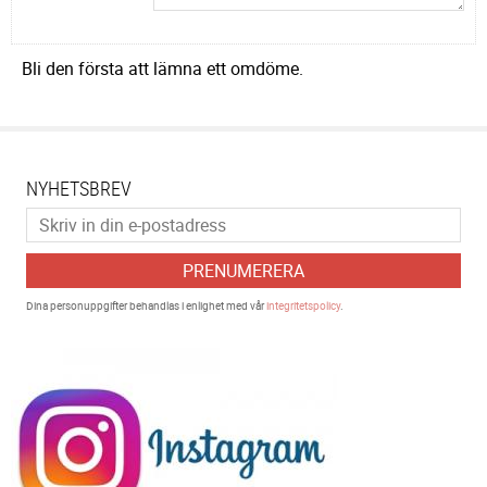
Bli den första att lämna ett omdöme.
NYHETSBREV
PRENUMERERA
Dina personuppgifter behandlas i enlighet med vår
integritetspolicy
.