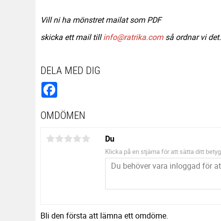
Vill ni ha mönstret mailat som PDF
skicka ett mail till
info@ratrika.com
så ordnar vi det.
DELA MED DIG
Facebook
OMDÖMEN
Du
Klicka på en stjärna för att sätta ditt betyg
Bli den första att lämna ett omdöme.