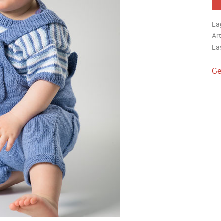
La
Art
Lä
Ge