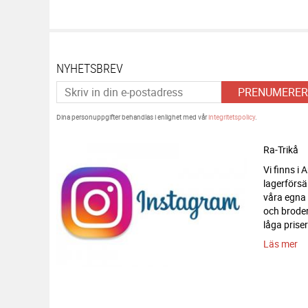
NYHETSBREV
PRENUMERER
Dina personuppgifter behandlas i enlighet med vår
integritetspolicy
.
Ra-Trikå
Vi finns i
lagerförsä
våra egna
och broderi
låga priser
Läs mer