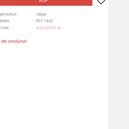
KÖP
gerstatus
I lager
ikelnr
901-1442
s mer
svartafaret.se
 ett omdöme!