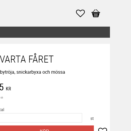
Favoriter
Kundvagn
VARTA FÅRET
bytröja, snickarbyxa och mössa
edsatt pris:
5
KR
inarie pris:
KR
tal
st
Lägg till i f