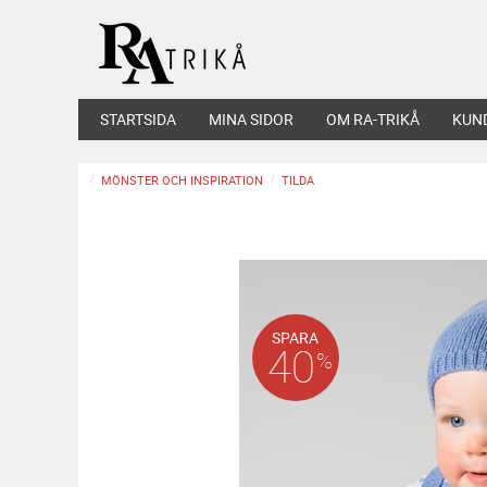
STARTSIDA
MINA SIDOR
OM RA-TRIKÅ
KUN
MÖNSTER OCH INSPIRATION
TILDA
SPARA
40
%