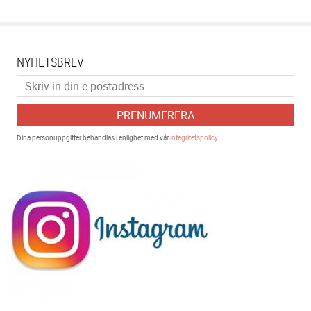
NYHETSBREV
PRENUMERERA
Dina personuppgifter behandlas i enlighet med vår
integritetspolicy
.