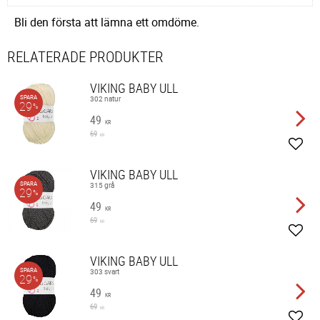
Bli den första att lämna ett omdöme.
RELATERADE PRODUKTER
VIKING BABY ULL
SPARA
302 natur
29
%
49
KR
69
KR
Lägg 
VIKING BABY ULL
SPARA
315 grå
29
%
49
KR
69
KR
Lägg 
VIKING BABY ULL
SPARA
303 svart
29
%
49
KR
69
KR