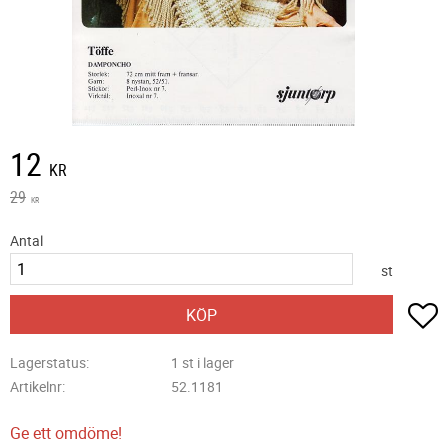
Nedsatt pris:
12
KR
Ordinarie pris:
29
KR
Antal
st
L
KÖP
Lagerstatus
1 st i lager
Artikelnr
52.1181
Ge ett omdöme!