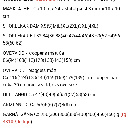
MASKTÄTHET Ca 19 m x 24 v slätst på st 3 mm = 10 x 10
cm
STORLEKAR-DAM XS(S)M(L)XL(2XL)3XL(4XL)
STORLEKAR-EU 32-34(36-38)40-42(44-46)48-50(52-54)56-
58(60-62)
ÖVERVIDD - kroppens mått Ca
86(94)103(113)123(133)143(153) cm
ÖVERVIDD - plaggets mått
Ca 116(124)133(143)159(169)179(189) cm - toppen har
cirka 30 cm rörelsevidd, dvs oversize.
HEL LÄNGD Ca 47(48)49(50)51(52)53(53) cm
ÄRMLÄNGD Ca 5(5)6(6)7(7)8(8) cm
GARNÅTGÅNG Ca 250(300)300(350)400(400)450(450) g
(fg
48109, Indigo
)