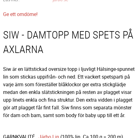
Ge ett omdöme!
SIW - DAMTOPP MED SPETS PÅ
AXLARNA
Siw är en lättstickad oversize topp i ljuvligt Hälsinge-spunnet
lin som stickas uppifrån- och ned. Ett vackert spetsparti på
varje ärm som föreställer blåklockor ger extra stickglädje
medan den enkla slätstickningen på resten av plagget visar
upp linets enkla och fina struktur. Den extra vidden i plagget
gör att plagget får fint fall. Siw finns som separata mönster
för dam och barn, samt som body för baby upp till ett år.
GARNKVALITÉ
Järbo Lin
(100% lin. Ca 100 g = 200 m)