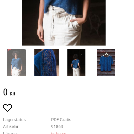
0
KR
Lägg till i favoriter
Lagerstatus
PDF Gratis
Artikelnr
91863
Läs mer
jarbo.se