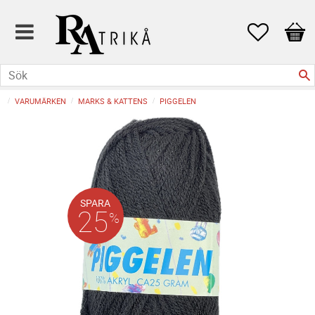
Favoriter
Kund
VARUMÄRKEN
MARKS & KATTENS
PIGGELEN
SPARA
25
%