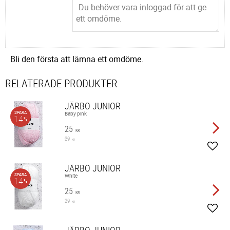
Bli den första att lämna ett omdöme.
RELATERADE PRODUKTER
JÄRBO JUNIOR
SPARA
Baby pink
14
%
25
KR
29
KR
Lägg 
JÄRBO JUNIOR
SPARA
White
14
%
25
KR
29
KR
Lägg 