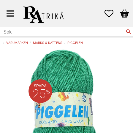
Favoriter
Kund
VARUMÄRKEN
MARKS & KATTENS
PIGGELEN
SPARA
25
%