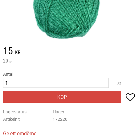
Nedsatt pris:
15
KR
Ordinarie pris:
20
KR
Antal
st
L
KÖP
Lagerstatus
I lager
Artikelnr
172220
Ge ett omdöme!