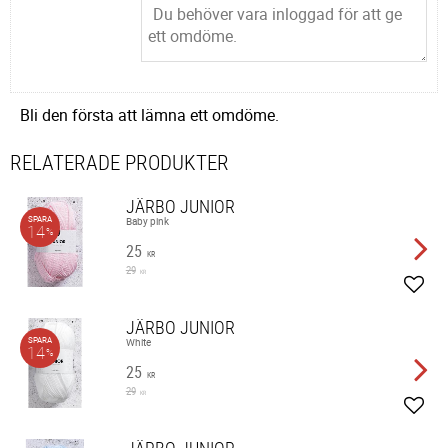
Bli den första att lämna ett omdöme.
RELATERADE PRODUKTER
JÄRBO JUNIOR
SPARA
Baby pink
14
%
25
KR
29
KR
Lägg 
JÄRBO JUNIOR
SPARA
White
14
%
25
KR
29
KR
Lägg 