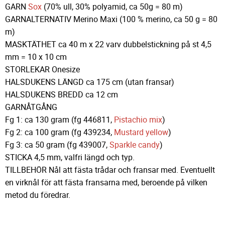
GARN
Sox
(70% ull, 30% polyamid, ca 50g = 80 m)
GARNALTERNATIV Merino Maxi (100 % merino, ca 50 g = 80
m)
MASKTÄTHET ca 40 m x 22 varv dubbelstickning på st 4,5
mm = 10 x 10 cm
STORLEKAR Onesize
HALSDUKENS LÄNGD ca 175 cm (utan fransar)
HALSDUKENS BREDD ca 12 cm
GARNÅTGÅNG
Fg 1: ca 130 gram (fg 446811,
Pistachio mix
)
Fg 2: ca 100 gram (fg 439234,
Mustard yellow
)
Fg 3: ca 50 gram (fg 439007,
Sparkle candy
)
STICKA 4,5 mm, valfri längd och typ.
TILLBEHÖR Nål att fästa trådar och fransar med. Eventuellt
en virknål för att fästa fransarna med, beroende på vilken
metod du föredrar.