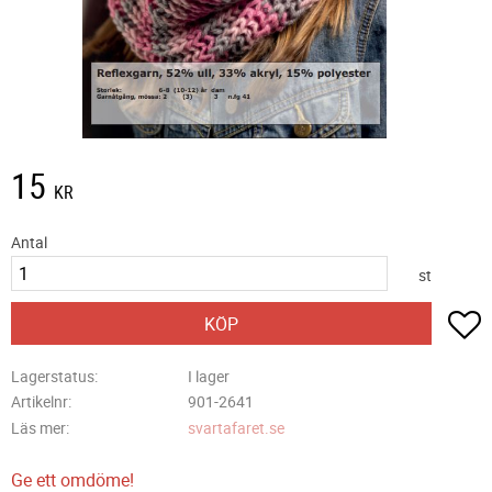
15
KR
Antal
st
L
KÖP
Lagerstatus
I lager
Artikelnr
901-2641
Läs mer
svartafaret.se
Ge ett omdöme!