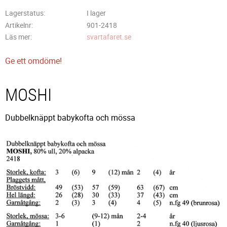
Lagerstatus
I lager
Artikelnr
901-2418
Läs mer
svartafaret.se
Ge ett omdöme!
MOSHI
Dubbelknäppt babykofta och mössa