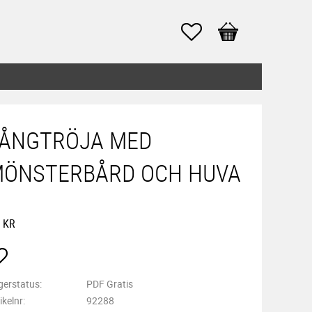
Favoriter
Kundvagn
ÅNGTRÖJA MED
ÖNSTERBÅRD OCH HUVA
KR
Lägg till i favoriter
gerstatus
PDF Gratis
ikelnr
92288