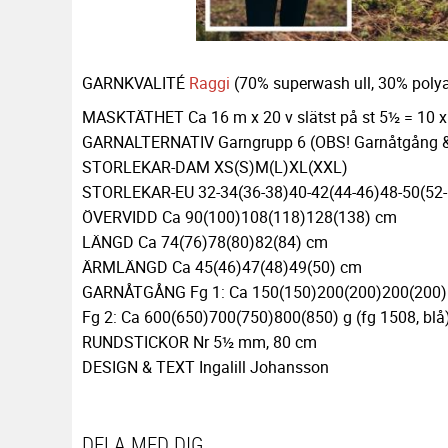
GARNKVALITÉ
Raggi
(70% superwash ull, 30% poly
MASKTÄTHET Ca 16 m x 20 v slätst på st 5½ = 10 
GARNALTERNATIV Garngrupp 6 (OBS! Garnåtgång & f
STORLEKAR-DAM XS(S)M(L)XL(XXL)
STORLEKAR-EU 32-34(36-38)40-42(44-46)48-50(52-
ÖVERVIDD Ca 90(100)108(118)128(138) cm
LÄNGD Ca 74(76)78(80)82(84) cm
ÄRMLÄNGD Ca 45(46)47(48)49(50) cm
GARNÅTGÅNG Fg 1: Ca 150(150)200(200)200(200) g
Fg 2: Ca 600(650)700(750)800(850) g (fg 1508, blå
RUNDSTICKOR Nr 5½ mm, 80 cm
DESIGN & TEXT Ingalill Johansson
DELA MED DIG