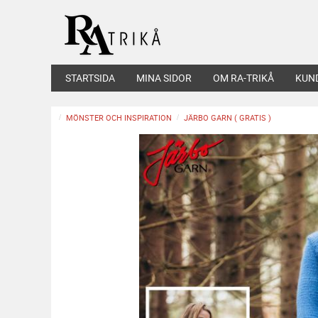
STARTSIDA
MINA SIDOR
OM RA-TRIKÅ
KUN
MÖNSTER OCH INSPIRATION
JÄRBO GARN ( GRATIS )