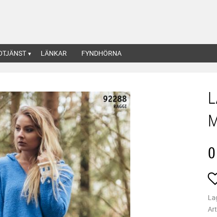
DTJÄNST
LÄNKAR
FYNDHÖRNA
L
M
0
La
Art