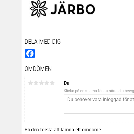
DELA MED DIG
Facebook
OMDÖMEN
Du
Klicka på en stjärna för att sätta ditt betyg
Bli den första att lämna ett omdöme.