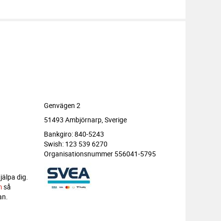
Genvägen 2
51493 Ambjörnarp, Sverige
Bankgiro: 840-5243
Swish: 123 539 6270
Organisationsnummer 556041-5795
jälpa dig.
m
så
an.