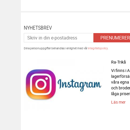
NYHETSBREV
PRENUMERER
Dina personuppgifter behandlas i enlighet med vår
integritetspolicy
.
Ra-Trikå
Vi finns i
lagerförsä
våra egna
och broderi
låga priser
Läs mer