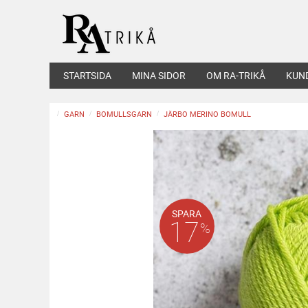
STARTSIDA
MINA SIDOR
OM RA-TRIKÅ
KUN
GARN
BOMULLSGARN
JÄRBO MERINO BOMULL
SPARA
17
%