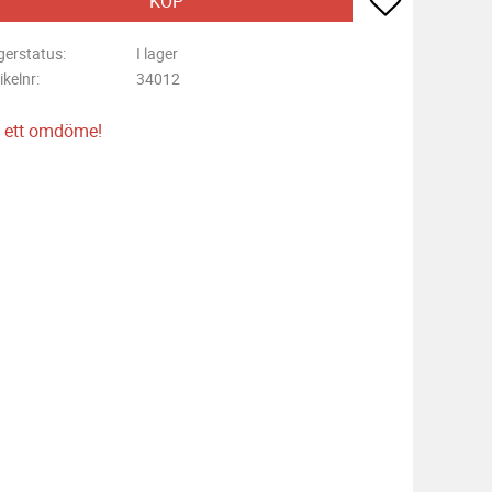
KÖP
gerstatus
I lager
ikelnr
34012
 ett omdöme!