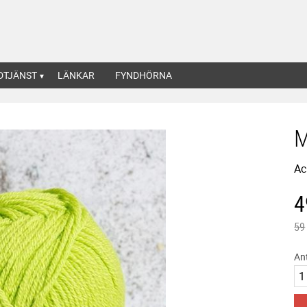
DTJÄNST
LÄNKAR
FYNDHÖRNA
M
Ac
N
4
Ord
59
An