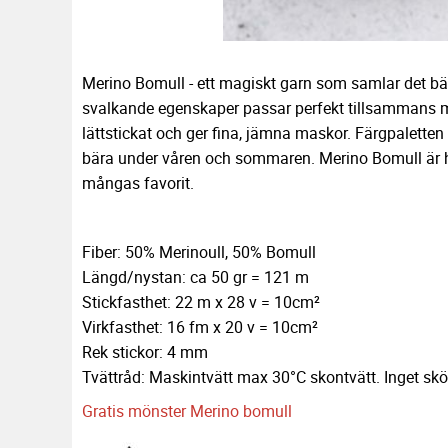
Merino Bomull - ett magiskt garn som samlar det bäs
svalkande egenskaper passar perfekt tillsammans me
lättstickat och ger fina, jämna maskor. Färgpaletten g
bära under våren och sommaren. Merino Bomull är he
mångas favorit.
Fiber: 50% Merinoull, 50% Bomull
Längd/nystan: ca 50 gr = 121 m
Stickfasthet: 22 m x 28 v = 10cm²
Virkfasthet: 16 fm x 20 v = 10cm²
Rek stickor: 4 mm
Tvättråd: Maskintvätt max 30°C skontvätt. Inget skö
Gratis mönster Merino bomull