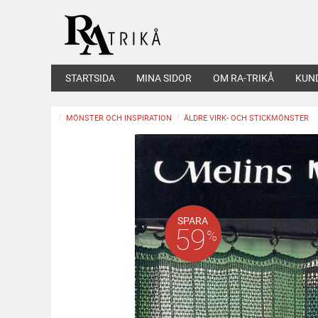
STARTSIDA
MINA SIDOR
OM RA-TRIKÅ
KUN
MÖNSTER OCH INSPIRATION
ÄLDRE VIRK- OCH STICKMÖNSTER
SPARA
59
%