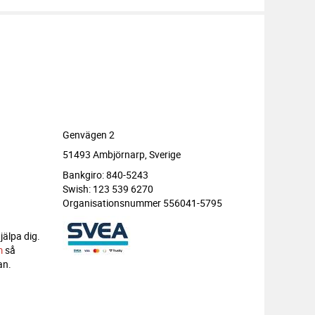
Genvägen 2
51493 Ambjörnarp, Sverige
Bankgiro: 840-5243
Swish: 123 539 6270
Organisationsnummer 556041-5795
jälpa dig.
m
så
an.