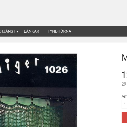
DTJÄNST
LÄNKAR
FYNDHÖRNA
M
N
1
Ord
29
An