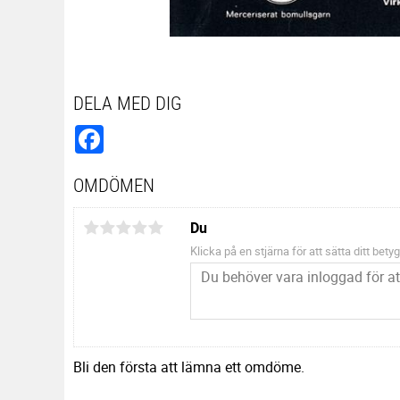
DELA MED DIG
Facebook
OMDÖMEN
Du
Klicka på en stjärna för att sätta ditt betyg
Bli den första att lämna ett omdöme.