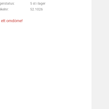
gerstatus
5 st i lager
ikelnr
52.1026
 ett omdöme!