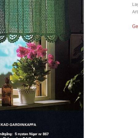
La
Art
Ge