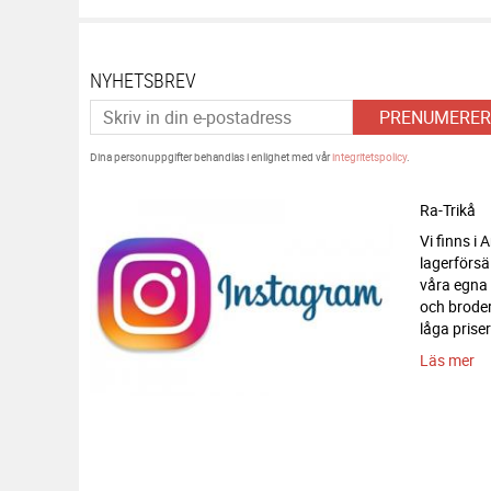
NYHETSBREV
PRENUMERER
Dina personuppgifter behandlas i enlighet med vår
integritetspolicy
.
Ra-Trikå
Vi finns i
lagerförsä
våra egna
och broderi
låga priser
Läs mer