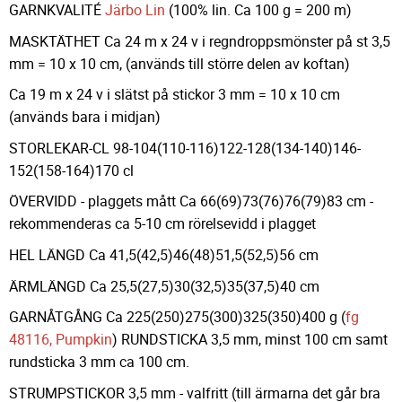
GARNKVALITÉ
Järbo Lin
(100% lin. Ca 100 g = 200 m)
MASKTÄTHET Ca 24 m x 24 v i regndroppsmönster på st 3,5
mm = 10 x 10 cm, (används till större delen av koftan)
Ca 19 m x 24 v i slätst på stickor 3 mm = 10 x 10 cm
(används bara i midjan)
STORLEKAR-CL 98-104(110-116)122-128(134-140)146-
152(158-164)170 cl
ÖVERVIDD - plaggets mått Ca 66(69)73(76)76(79)83 cm -
rekommenderas ca 5-10 cm rörelsevidd i plagget
HEL LÄNGD Ca 41,5(42,5)46(48)51,5(52,5)56 cm
ÄRMLÄNGD Ca 25,5(27,5)30(32,5)35(37,5)40 cm
GARNÅTGÅNG Ca 225(250)275(300)325(350)400 g (
fg
48116, Pumpkin
) RUNDSTICKA 3,5 mm, minst 100 cm samt
rundsticka 3 mm ca 100 cm.
STRUMPSTICKOR 3,5 mm - valfritt (till ärmarna det går bra