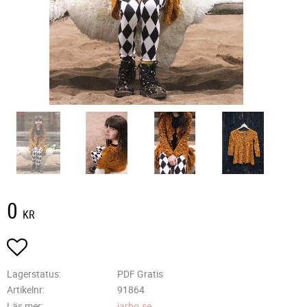
0
KR
Lägg till i favoriter
Lagerstatus
PDF Gratis
Artikelnr
91864
Läs mer
jarbo.se