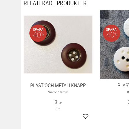
RELATERADE PRODUKTER
SPARA
SPARA
40
40
%
%
PLAST OCH METALLKNAPP
PLAS
Vinröd 18 mm
1
3
KR
5
KR
Lägg till i favoriter