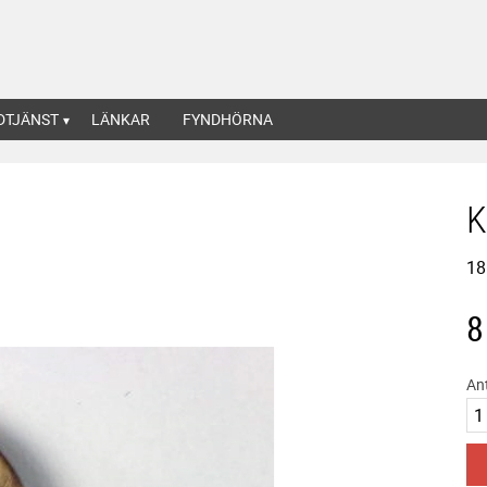
DTJÄNST
LÄNKAR
FYNDHÖRNA
K
1
8
An