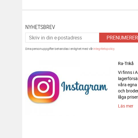
NYHETSBREV
PRENUMERER
Dina personuppgifter behandlas i enlighet med vår
integritetspolicy
.
Ra-Trikå
Vi finns i
lagerförsä
våra egna
och broderi
låga priser
Läs mer