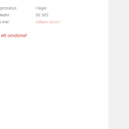
gerstatus
I lager
ikelnr
00.505
s mer
ndlwrx.se/sv/
 ett omdöme!