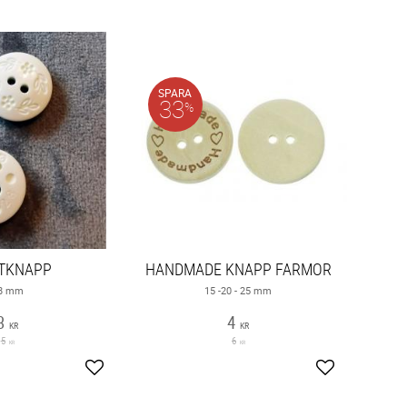
SPARA
33
%
TKNAPP
HANDMADE KNAPP FARMOR
8 mm
15 -20 - 25 mm
3
4
KR
KR
5
6
KR
KR
Lägg till i favoriter
Lägg till i fav