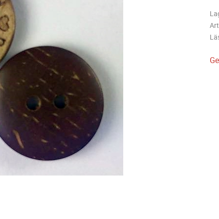
La
Art
Lä
Ge