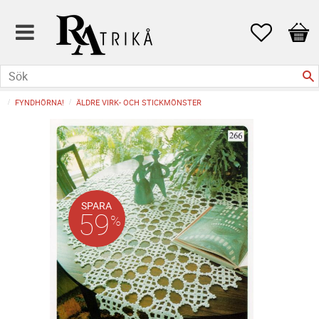
Favoriter
Kund
FYNDHÖRNA!
ÄLDRE VIRK- OCH STICKMÖNSTER
SPARA
59
%