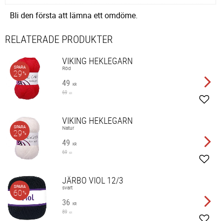
Bli den första att lämna ett omdöme.
RELATERADE PRODUKTER
VIKING HEKLEGARN
SPARA
Röd
29
%
49
KR
69
KR
Lägg 
VIKING HEKLEGARN
SPARA
Natur
29
%
49
KR
69
KR
Lägg 
JÄRBO VIOL 12/3
SPARA
svart
60
%
36
KR
89
KR