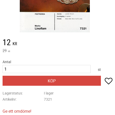
Nedsatt pris:
12
KR
Ordinarie pris:
29
KR
Antal
st
L
KÖP
Lagerstatus
I lager
Artikelnr
7321
Ge ett omdöme!