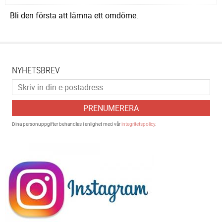
Bli den första att lämna ett omdöme.
NYHETSBREV
PRENUMERERA
Dina personuppgifter behandlas i enlighet med vår
integritetspolicy
.