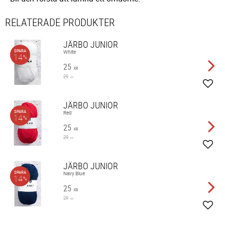
RELATERADE PRODUKTER
JÄRBO JUNIOR
SPARA
White
14
%
25
KR
29
KR
Lägg 
JÄRBO JUNIOR
SPARA
Red
14
%
25
KR
29
KR
Lägg 
JÄRBO JUNIOR
SPARA
Navy Blue
14
%
25
KR
29
KR
Lägg 