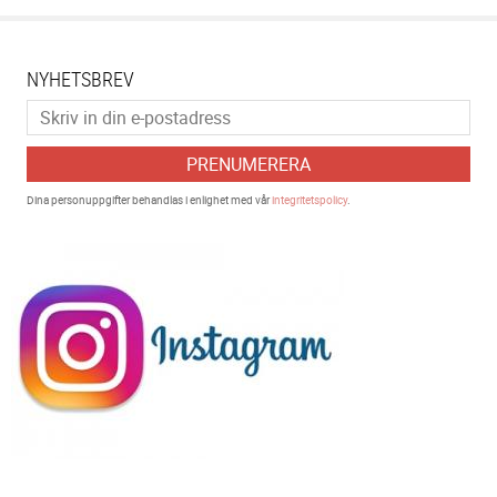
NYHETSBREV
PRENUMERERA
Dina personuppgifter behandlas i enlighet med vår
integritetspolicy
.