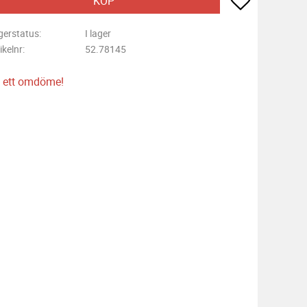
KÖP
gerstatus
I lager
ikelnr
52.78145
 ett omdöme!