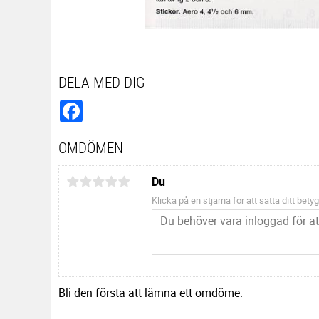
DELA MED DIG
Facebook
OMDÖMEN
Du
Klicka på en stjärna för att sätta ditt betyg
Bli den första att lämna ett omdöme.