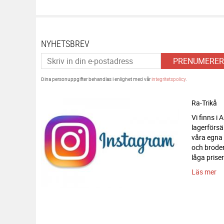
NYHETSBREV
PRENUMERER
Dina personuppgifter behandlas i enlighet med vår
integritetspolicy
.
Ra-Trikå
Vi finns i
lagerförsä
våra egna
och broderi
låga priser
Läs mer