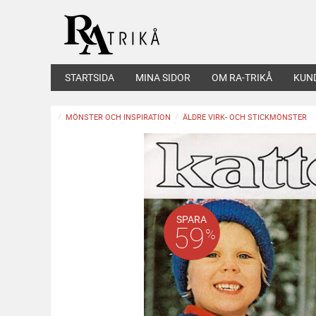
STARTSIDA
MINA SIDOR
OM RA-TRIKÅ
KUN
MÖNSTER OCH INSPIRATION
ÄLDRE VIRK- OCH STICKMÖNSTER
SPARA
59
%