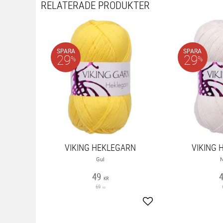
RELATERADE PRODUKTER
SPARA
SPARA
29
29
%
%
VIKING HEKLEGARN
VIKING 
Gul
N
49
KR
69
KR
Lägg till i favoriter