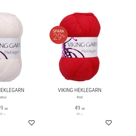
SPARA
29
%
HEKLEGARN
VIKING HEKLEGARN
atur
Röd
49
49
KR
KR
69
69
KR
KR
Lägg till i favoriter
Lägg till i fav