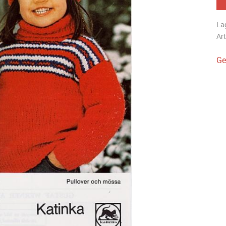
La
Art
Ge