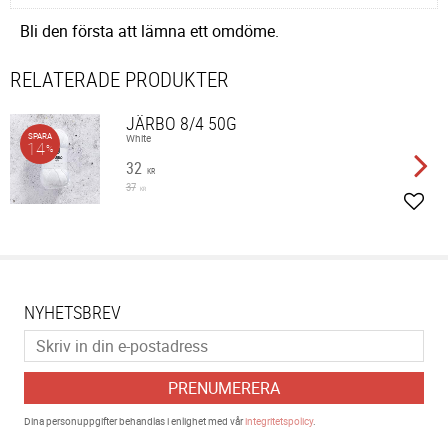
Bli den första att lämna ett omdöme.
RELATERADE PRODUKTER
JÄRBO 8/4 50G
SPARA
White
14
%
32
KR
37
KR
Lägg 
NYHETSBREV
PRENUMERERA
Dina personuppgifter behandlas i enlighet med vår
integritetspolicy
.