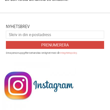
NYHETSBREV
PRENUMERERA
Dina personuppgifter behandlas i enlighet med vår
integritetspolicy
.