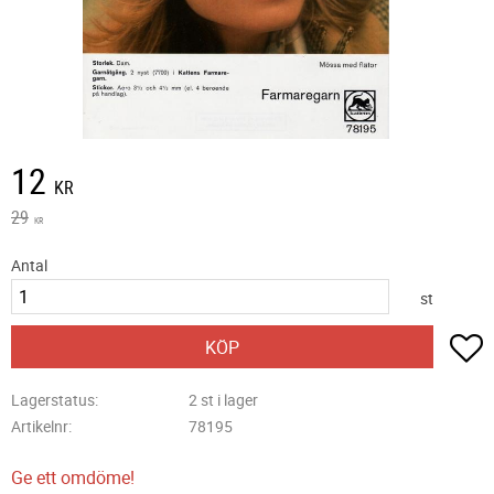
Nedsatt pris:
12
KR
Ordinarie pris:
29
KR
Antal
st
L
KÖP
Lagerstatus
2 st i lager
Artikelnr
78195
Ge ett omdöme!