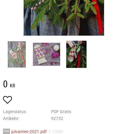
0
KR
Lägg till i favoriter
Lagerstatus
PDF Gratis
Artikelnr
92732
julvanten-2021.pdf
3.13MB