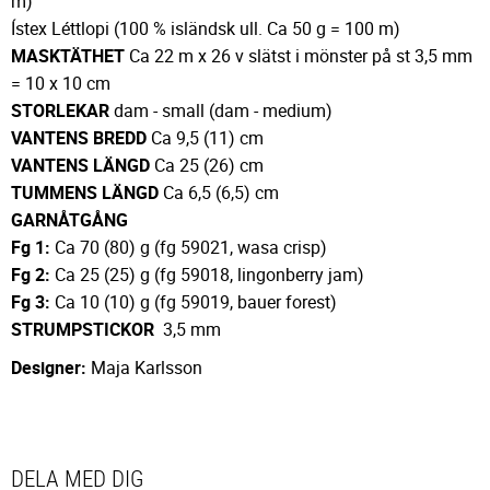
m)
Ístex Léttlopi (100 % isländsk ull. Ca 50 g = 100 m)
MASKTÄTHET
Ca 22 m x 26 v slätst i mönster på st 3,5 mm
= 10 x 10 cm
STORLEKAR
dam - small (dam - medium)
VANTENS BREDD
Ca 9,5 (11) cm
VANTENS LÄNGD
Ca 25 (26) cm
TUMMENS LÄNGD
Ca 6,5 (6,5) cm
GARNÅTGÅNG
Fg 1:
Ca 70 (80) g (fg 59021, wasa crisp)
Fg 2:
Ca 25 (25) g (fg 59018, lingonberry jam)
Fg 3:
Ca 10 (10) g (fg 59019, bauer forest)
STRUMPSTICKOR
3,5 mm
Designer:
Maja Karlsson
DELA MED DIG