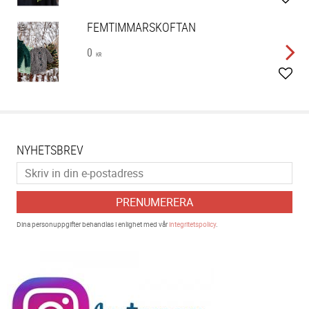
Lägg 
FEMTIMMARSKOFTAN
0
KR
Lägg 
NYHETSBREV
PRENUMERERA
Dina personuppgifter behandlas i enlighet med vår
integritetspolicy
.