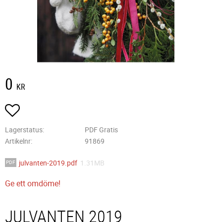
0
KR
Lägg till i favoriter
Lagerstatus
PDF Gratis
Artikelnr
91869
julvanten-2019.pdf
1.31MB
Ge ett omdöme!
JULVANTEN 2019