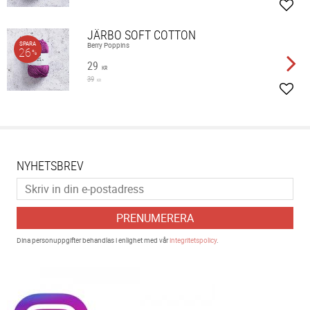
Lägg 
JÄRBO SOFT COTTON
SPARA
Berry Poppins
26
%
29
KR
39
KR
Lägg 
NYHETSBREV
PRENUMERERA
Dina personuppgifter behandlas i enlighet med vår
integritetspolicy
.