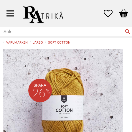
Favoriter
Kund
VARUMÄRKEN
JÄRBO
SOFT COTTON
SPARA
26
%