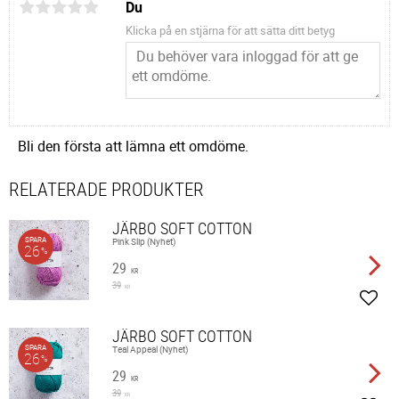
Du
Klicka på en stjärna för att sätta ditt betyg
Bli den första att lämna ett omdöme.
RELATERADE PRODUKTER
JÄRBO SOFT COTTON
SPARA
Pink Slip (Nyhet)
26
%
29
KR
39
KR
Lägg 
JÄRBO SOFT COTTON
SPARA
Teal Appeal (Nyhet)
26
%
29
KR
39
KR