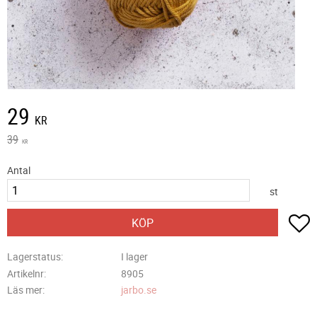
Nedsatt pris:
29
KR
Ordinarie pris:
39
KR
Antal
st
L
KÖP
Lagerstatus
I lager
Artikelnr
8905
Läs mer
jarbo.se