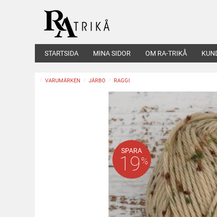
STARTSIDA
MINA SIDOR
OM RA-TRIKÅ
KUN
VARUMÄRKEN
JÄRBO
RAGGI
SPARA
19
%