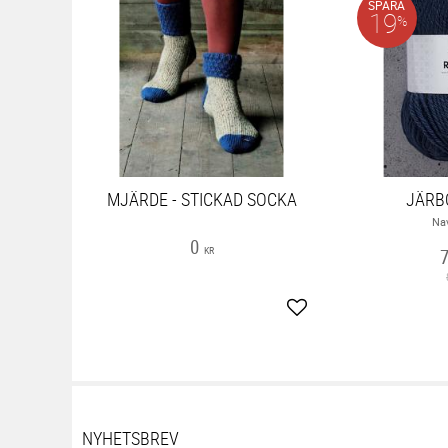
SPARA
19
%
MJÄRDE - STICKAD SOCKA
JÄRB
Na
0
KR
Lägg till i favoriter
NYHETSBREV