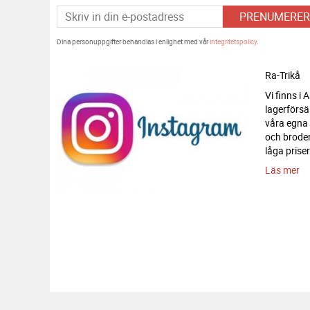
PRENUMERER
Dina personuppgifter behandlas i enlighet med vår
integritetspolicy
.
Ra-Trikå
Vi finns i
lagerförsä
våra egna
och broderi
låga priser
Läs mer