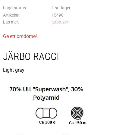
Lagerstatus
1 st i lager
Artikelnr
15490
Läs mer
jarbo.se/
Ge ett omdöme!
JÄRBO RAGGI
Light gray