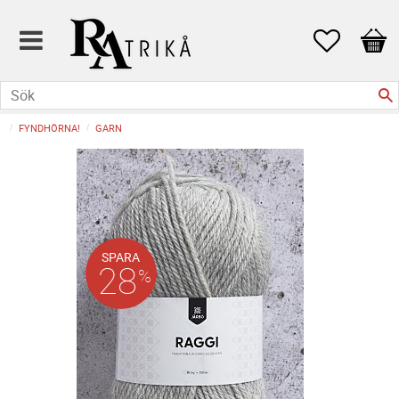
Favoriter
Kund
FYNDHÖRNA!
GARN
SPARA
28
%