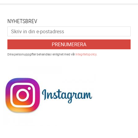
NYHETSBREV
PRENUMERERA
Dina personuppgifter behandlas i enlighet med vår
integritetspolicy
.