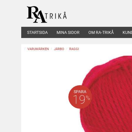
STARTSIDA
MINA SIDOR
OM RA-TRIKÅ
KUN
VARUMÄRKEN
JÄRBO
RAGGI
SPARA
19
%