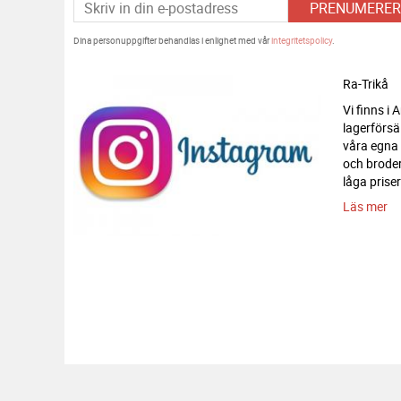
PRENUMERER
Dina personuppgifter behandlas i enlighet med vår
integritetspolicy
.
Ra-Trikå
Vi finns i
lagerförsä
våra egna
och broderi
låga priser
Läs mer