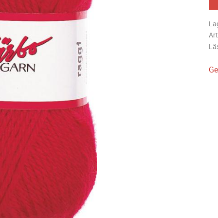
La
Art
Lä
Ge