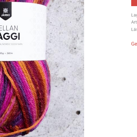
La
Art
Lä
Ge