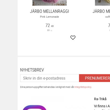
JÄRBO MELLANRAGGI
JÄRBO M
Pink Lemonade
sof
72
KR
89
KR
Lägg till i favoriter
NYHETSBREV
PRENUMERER
Dina personuppgifter behandlas i enlighet med vår
integritetspolicy
.
Ra-Trikå
Vi finns i