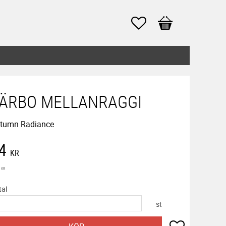
Favoriter
Kundvagn
ÄRBO MELLANRAGGI
tumn Radiance
edsatt pris:
4
KR
inarie pris:
KR
tal
st
Lägg till i f