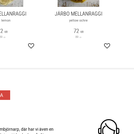
ELLANRAGGI
JÄRBO MELLANRAGGI
t lemon
yellow ochre
72
72
KR
KR
89
89
KR
KR
Lägg till i favoriter
Lägg till i fav
A
 Ambjörnarp, där har vi även en