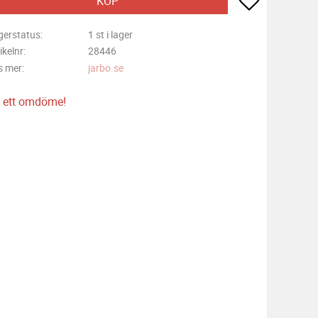
KÖP
gerstatus
1 st i lager
ikelnr
28446
s mer
jarbo.se
 ett omdöme!