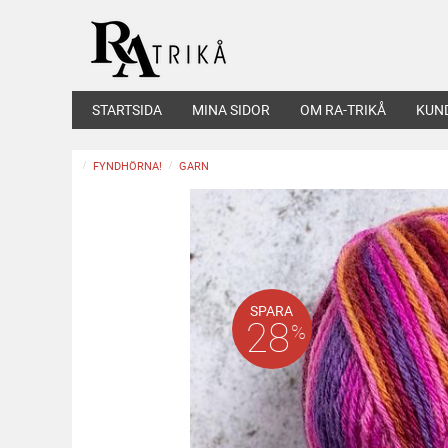
STARTSIDA
MINA SIDOR
OM RA-TRIKÅ
KUN
FYNDHÖRNA!
GARN
SPARA
28
%