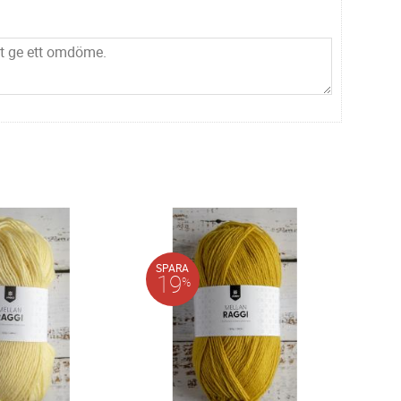
SPARA
19
%