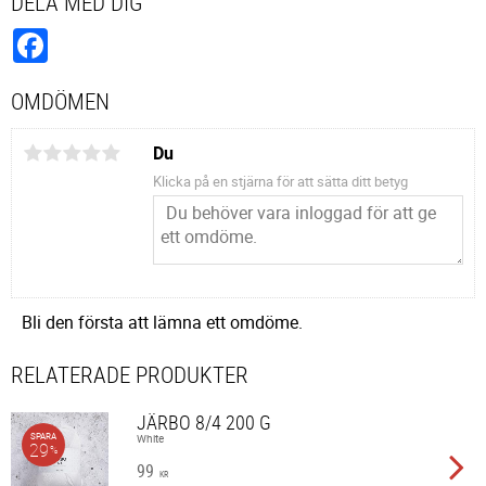
DELA MED DIG
Facebook
OMDÖMEN
Du
Klicka på en stjärna för att sätta ditt betyg
Bli den första att lämna ett omdöme.
RELATERADE PRODUKTER
JÄRBO 8/4 200 G
SPARA
White
29
%
99
KR