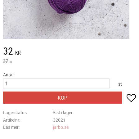
Nedsatt pris:
32
KR
Ordinarie pris:
37
KR
Antal
st
L
KÖP
Lagerstatus
5 st i lager
Artikelnr
32021
Läs mer
jarbo.se