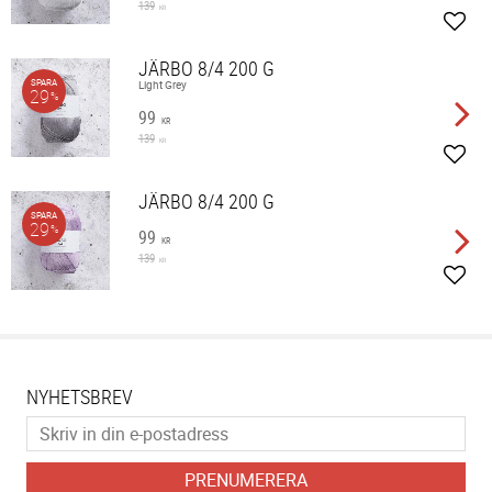
139
KR
Lägg 
JÄRBO 8/4 200 G
SPARA
Light Grey
29
%
99
KR
139
KR
Lägg 
JÄRBO 8/4 200 G
SPARA
29
%
99
KR
139
KR
Lägg 
NYHETSBREV
PRENUMERERA