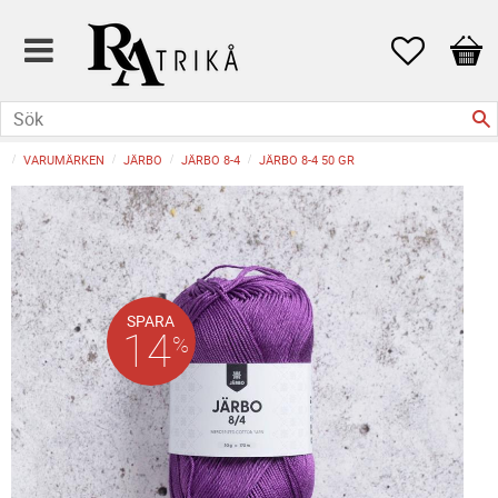
Favoriter
Kund
VARUMÄRKEN
JÄRBO
JÄRBO 8-4
JÄRBO 8-4 50 GR
SPARA
14
%