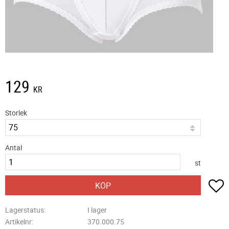
129
KR
Storlek
Antal
st
L
KÖP
Lagerstatus
I lager
Artikelnr
370.000.75