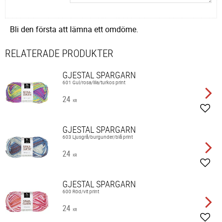
Bli den första att lämna ett omdöme.
RELATERADE PRODUKTER
GJESTAL SPARGARN
601 Gul/rosa/lila/turkos print
24
KR
Lägg 
GJESTAL SPARGARN
603 Ljusgrå/burgunder/blå print
24
KR
Lägg 
GJESTAL SPARGARN
600 Röd/vit print
24
KR