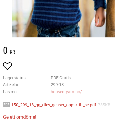
0
KR
Lägg till i favoriter
Lagerstatus
PDF Gratis
Artikelnr
299-13
Läs mer
houseofyarn.no/
150_299_13_gg_eilev_genser_oppskrift_se.pdf
785KB
Ge ett omdöme!