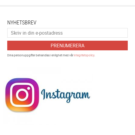
NYHETSBREV
PRENUMERERA
Dina personuppgifter behandlas i enlighet med vår
integritetspolicy
.