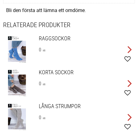
Bli den första att lämna ett omdöme.
RELATERADE PRODUKTER
RAGGSOCKOR
0
KR
Lägg 
KORTA SOCKOR
0
KR
Lägg 
LÅNGA STRUMPOR
0
KR
Lägg 