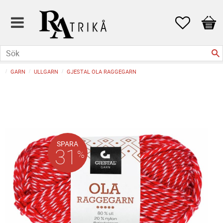
Favoriter
Kund
GARN
ULLGARN
GJESTAL OLA RAGGEGARN
SPARA
31
%