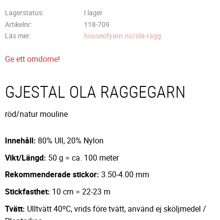
Lagerstatus
I lager
Artikelnr
118-709
Läs mer
houseofyarn.no/ola-ragg
Ge ett omdöme!
GJESTAL OLA RAGGEGARN
röd/natur mouline
Innehåll:
80% Ull, 20% Nylon
Vikt/Längd:
50 g = ca. 100 meter
Rekommenderade stickor:
3.50-4.00 mm
Stickfasthet:
10 cm = 22-23 m
Tvätt:
Ulltvätt 40ºC, vrids före tvätt, använd ej sköljmedel /