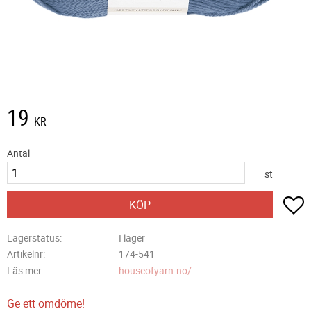
19
KR
Antal
st
L
KÖP
Lagerstatus
I lager
Artikelnr
174-541
Läs mer
houseofyarn.no/
Ge ett omdöme!