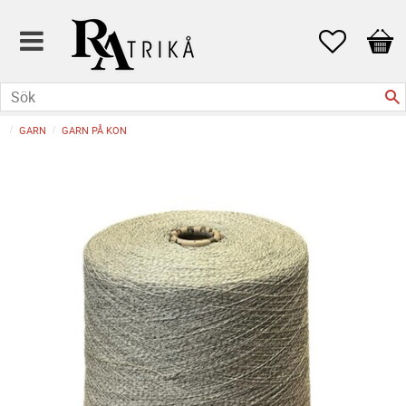
Favoriter
Kund
GARN
GARN PÅ KON