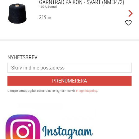
GARNTRÅD PÅ KON - SVART (NM 34/2)
100% Bomull
219
KR
Lägg 
NYHETSBREV
PRENUMERERA
Dina personuppgifter behandlas i enlighet med vår
integritetspolicy
.