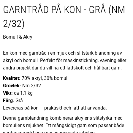
GARNTRÅD PÅ KON - GRÅ (NM
2/32)
Bomull & Akryl
En kon med garntråd i en mjuk och slitstark blandning av
akryl och bomull. Perfekt för maskinstickning, vävning eller
andra projekt där du vill ha ett lättskött och hållbart garn.
Kvalitet:
70% akryl, 30% bomull
Grovlek:
Nm 2/32
Vikt:
ca 1,1 kg
Färg:
Grå
Levereras på kon – praktiskt och lätt att använda.
Denna garnblandning kombinerar akrylens slitstyrka med
bomullens mjukhet. Ett mångsidigt garn som passar både
vardagsprojekt och mer avancerade arbeten.