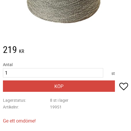
219
KR
Antal
st
L
KÖP
Lagerstatus
8 st i lager
Artikelnr
19951
Ge ett omdöme!