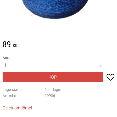
89
KR
Antal
st
L
KÖP
Lagerstatus
1 st i lager
Artikelnr
19936
Ge ett omdöme!