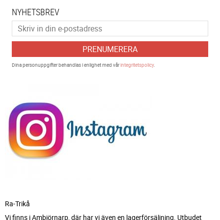
NYHETSBREV
PRENUMERERA
Dina personuppgifter behandlas i enlighet med vår
integritetspolicy
.
Ra-Trikå
Vi finns i Ambjörnarp, där har vi även en lagerförsäljning. Utbudet