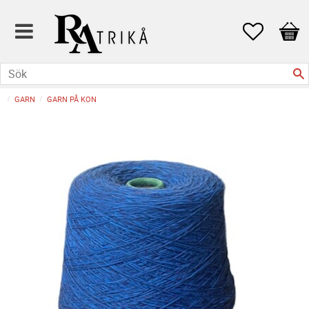
Favoriter
Kund
GARN
GARN PÅ KON