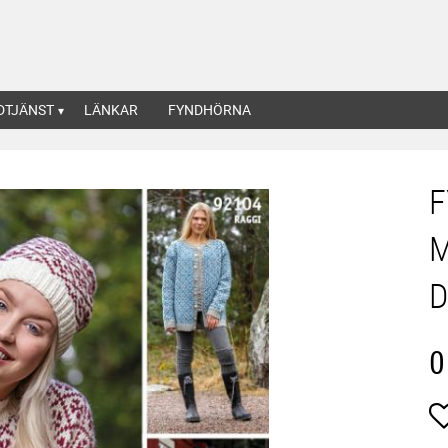
DTJÄNST
LÄNKAR
FYNDHÖRNA
F
M
D
0