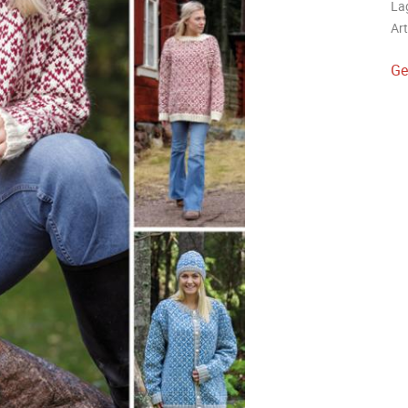
La
Art
Ge