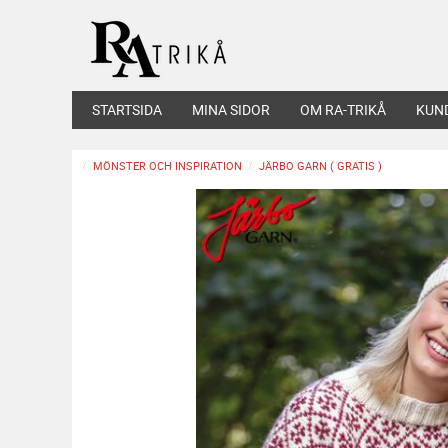
STARTSIDA
MINA SIDOR
OM RA-TRIKÅ
KUN
MÖNSTER OCH INSPIRATION
JÄRBO GARN ( GRATIS )