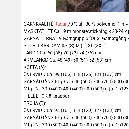
GARNKVALITÉ
Raggi
(70 % ull, 30 % polyamid. 1 n =
MASKTÄTHET Ca 19 m mönsterstickning x 23-24 v p
GARNALTERNATIV Garngrupp 5 (OBS! Garnåtgång & m
STORLEKAR-DAM XS (S) M (L) XL (2XL)
LÄNGD Ca. 66 (68) 70 (72) 74 (76) cm
ÄRMLÄNGD Ca. 48 (49) 50 (51) 52 (53) cm
KOFTA (A):
ÖVERVIDD Ca. 99 (106) 118 (125) 131 (137) cm
GARNÅTGÅNG Bfg: Ca. 600 (600) 700 (700) 800 (800)
Mfg: Ca. 300 (400) 400 (400) 500 (500) g (fg 15123,
TILLBEHÖR 8 knappar
TRÖJA (B):
ÖVERVIDD Ca. 95 (101) 114 (120) 127 (133) cm
GARNÅTGÅNG Bfg: Ca. 600 (600) 700 (700) 800 (800
Mfg: Ca. 300 (300) 400 (400) 500 (500) g (fg 15126,