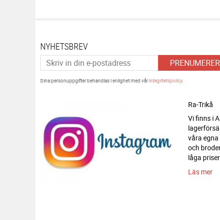
NYHETSBREV
PRENUMERER
Dina personuppgifter behandlas i enlighet med vår
integritetspolicy
.
Ra-Trikå
Vi finns i
lagerförsä
våra egna
och broderi
låga priser
Läs mer