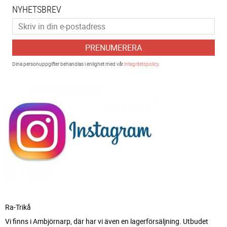
NYHETSBREV
PRENUMERERA
Dina personuppgifter behandlas i enlighet med vår
integritetspolicy
.
Ra-Trikå
Vi finns i Ambjörnarp, där har vi även en lagerförsäljning. Utbudet