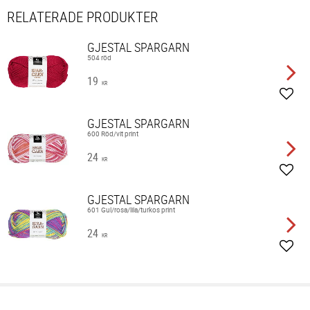
RELATERADE PRODUKTER
GJESTAL SPARGARN
504 röd
19
KR
Lägg 
GJESTAL SPARGARN
600 Röd/vit print
24
KR
Lägg 
GJESTAL SPARGARN
601 Gul/rosa/lila/turkos print
24
KR
Lägg 