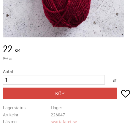
Nedsatt pris:
22
KR
Ordinarie pris:
29
KR
Antal
st
L
KÖP
Lagerstatus
I lager
Artikelnr
226047
Läs mer
svartafaret.se