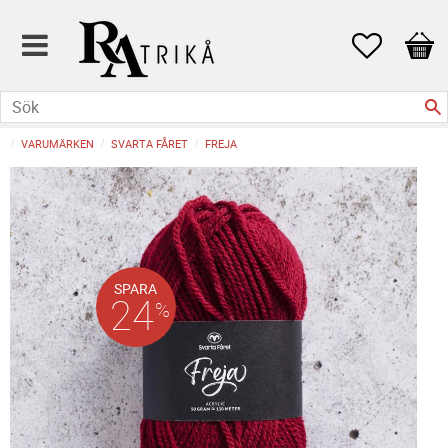
Favoriter
Kund
VARUMÄRKEN
SVARTA FÅRET
FREJA
SPARA
24
%