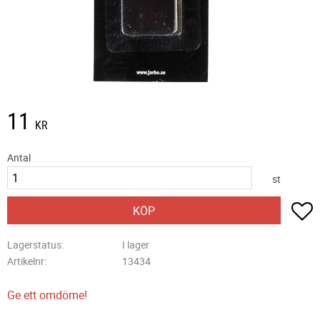
11
KR
Antal
st
L
KÖP
Lagerstatus
I lager
Artikelnr
13434
Ge ett omdöme!