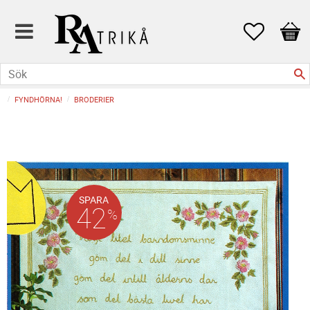
Favoriter
Kund
FYNDHÖRNA!
BRODERIER
SPARA
42
%