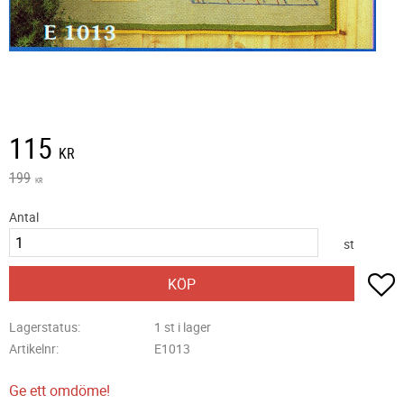
Nedsatt pris:
115
KR
Ordinarie pris:
199
KR
Antal
st
L
KÖP
Lagerstatus
1 st i lager
Artikelnr
E1013
Ge ett omdöme!