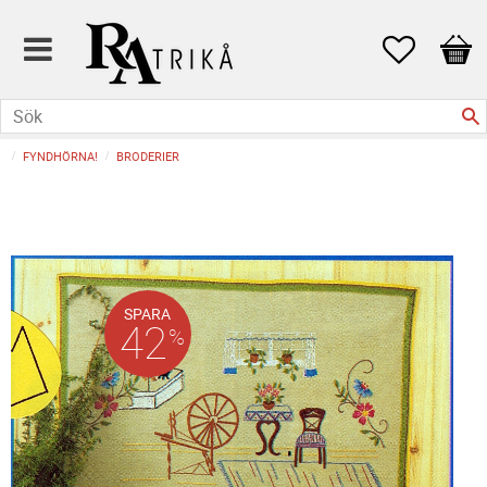
Favoriter
Kund
FYNDHÖRNA!
BRODERIER
SPARA
42
%