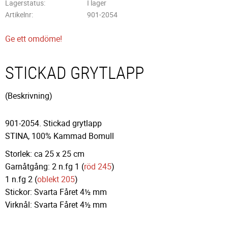
Lagerstatus
I lager
Artikelnr
901-2054
Ge ett omdöme!
STICKAD GRYTLAPP
(Beskrivning)
901-2054. Stickad grytlapp
STINA, 100% Kammad Bomull
Storlek: ca 25 x 25 cm
Garnåtgång: 2 n.fg 1 (
röd 245
)
1 n.fg 2 (
oblekt 205
)
Stickor: Svarta Fåret 4½ mm
Virknål: Svarta Fåret 4½ mm