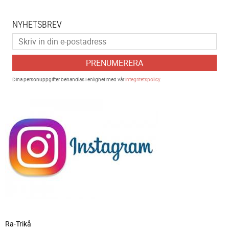
NYHETSBREV
PRENUMERERA
Dina personuppgifter behandlas i enlighet med vår
integritetspolicy
.
Ra-Trikå