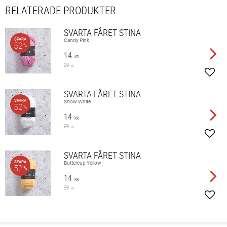
RELATERADE PRODUKTER
SVARTA FÅRET STINA
SPARA
Candy Pink
52
%
14
KR
29
KR
Lägg 
SVARTA FÅRET STINA
SPARA
Snow White
52
%
14
KR
29
KR
Lägg 
SVARTA FÅRET STINA
SPARA
Buttercup Yellow
52
%
14
KR
29
KR
Lägg 