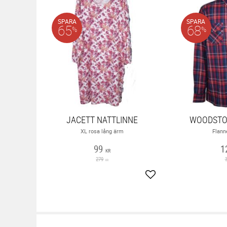
SPARA
SPARA
65
68
%
%
JACETT NATTLINNE
WOODSTO
XL rosa lång ärm
Flann
99
1
KR
279
KR
Lägg till i favoriter