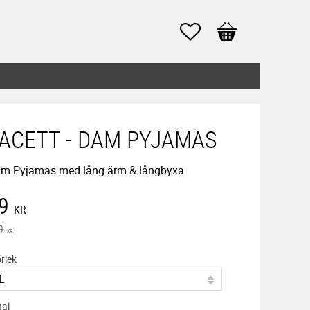
Favoriter
Kundvagn
ACETT - DAM PYJAMAS
m Pyjamas med lång ärm & långbyxa
edsatt pris:
9
KR
inarie pris:
9
KR
rlek
tal