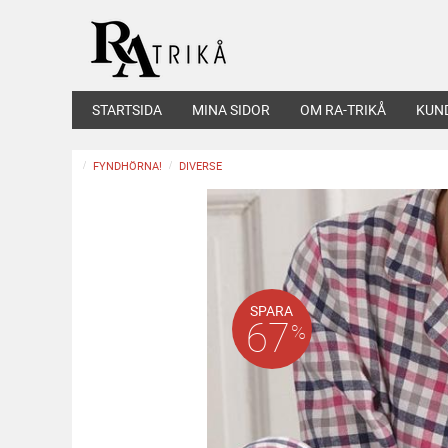
STARTSIDA
MINA SIDOR
OM RA-TRIKÅ
KUN
FYNDHÖRNA!
DIVERSE
SPARA
67
%