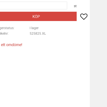
st
Lägg till i f
KÖP
gerstatus
I lager
ikelnr
525825.XL
 ett omdöme!