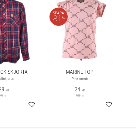
SPARA
81
%
CK SKJORTA
MARINE TOP
ellskjorta
Pink comb
29
24
KR
KR
399
129
KR
KR
Lägg till i favoriter
Lägg till i fav