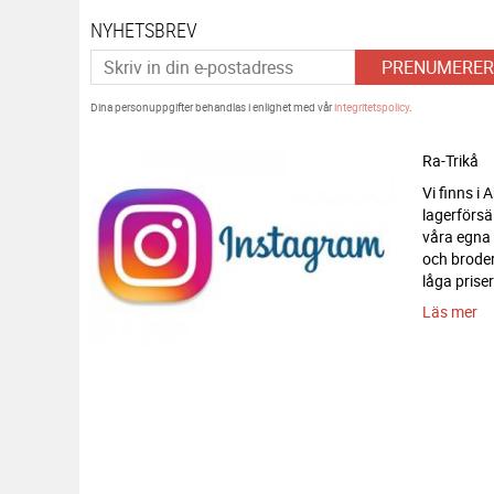
NYHETSBREV
PRENUMERER
Dina personuppgifter behandlas i enlighet med vår
integritetspolicy
.
Ra-Trikå
Vi finns i
lagerförsä
våra egna
och broderi
låga priser
Läs mer