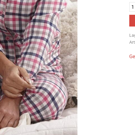
La
Art
Ge