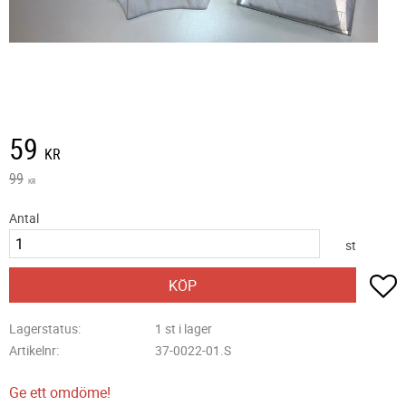
Nedsatt pris:
59
KR
Ordinarie pris:
99
KR
Antal
st
L
KÖP
Lagerstatus
1 st i lager
Artikelnr
37-0022-01.S
Ge ett omdöme!