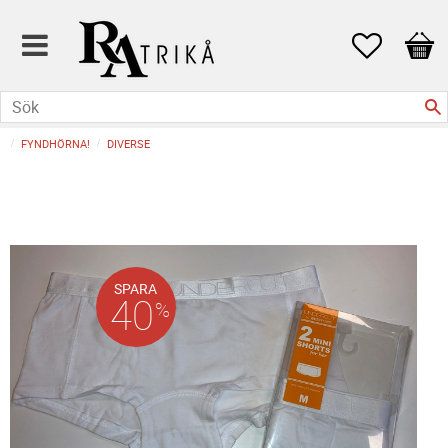
Favoriter
Kund
FYNDHÖRNA!
DIVERSE
SPARA
40
%