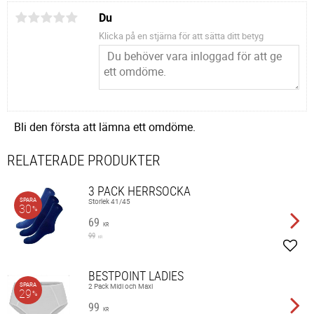
Du
Klicka på en stjärna för att sätta ditt betyg
Bli den första att lämna ett omdöme.
RELATERADE PRODUKTER
3 PACK HERRSOCKA
SPARA
Storlek 41/45
30
%
69
KR
99
KR
Lägg 
BESTPOINT LADIES
SPARA
2 Pack Midi och Maxi
29
%
99
KR