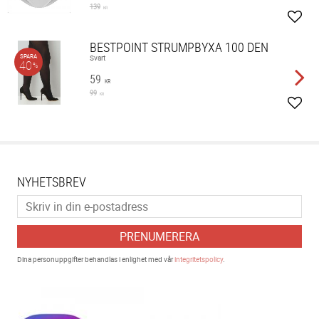
139
KR
Lägg 
BESTPOINT STRUMPBYXA 100 DEN
SPARA
Svart
40
%
59
KR
99
KR
Lägg 
NYHETSBREV
PRENUMERERA
Dina personuppgifter behandlas i enlighet med vår
integritetspolicy
.