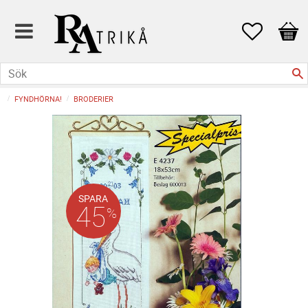
Favoriter
Kund
FYNDHÖRNA!
BRODERIER
SPARA
45
%