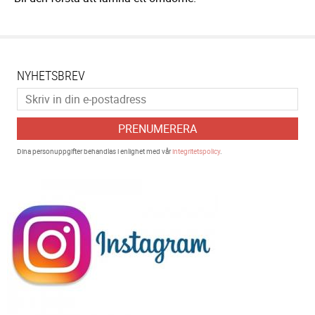
NYHETSBREV
PRENUMERERA
Dina personuppgifter behandlas i enlighet med vår
integritetspolicy
.