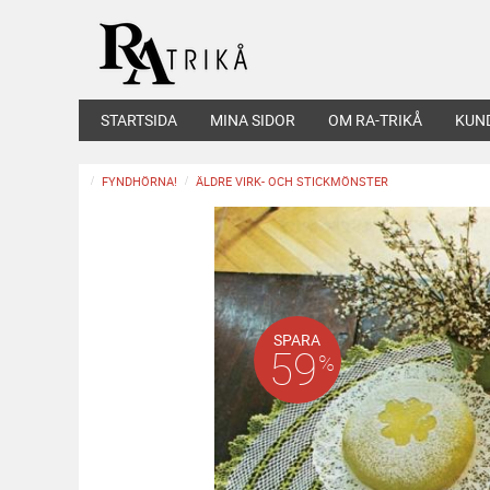
STARTSIDA
MINA SIDOR
OM RA-TRIKÅ
KUN
FYNDHÖRNA!
ÄLDRE VIRK- OCH STICKMÖNSTER
SPARA
59
%