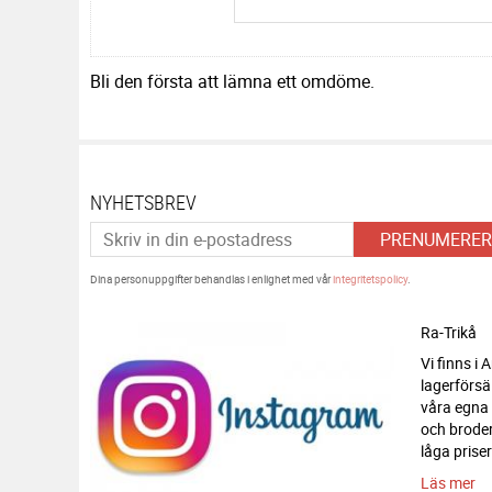
Bli den första att lämna ett omdöme.
NYHETSBREV
PRENUMERER
Dina personuppgifter behandlas i enlighet med vår
integritetspolicy
.
Ra-Trikå
Vi finns i
lagerförsä
våra egna
och broderi
låga priser
Läs mer