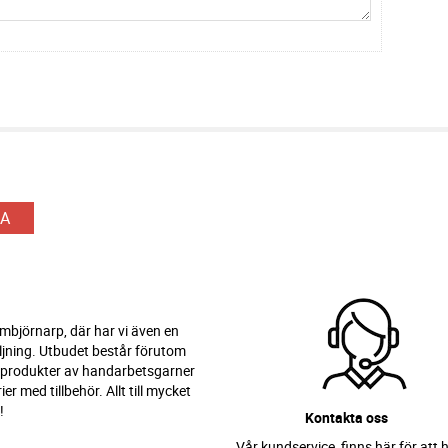
A
 Ambjörnarp, där har vi även en
ljning. Utbudet består förutom
 produkter av handarbetsgarner
er med tillbehör. Allt till mycket
!
Kontakta oss
Vår kundservice finns här för att h