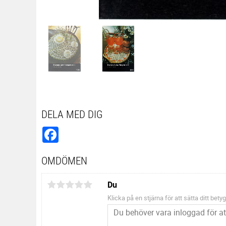
DELA MED DIG
Facebook
OMDÖMEN
Du
Klicka på en stjärna för att sätta ditt betyg