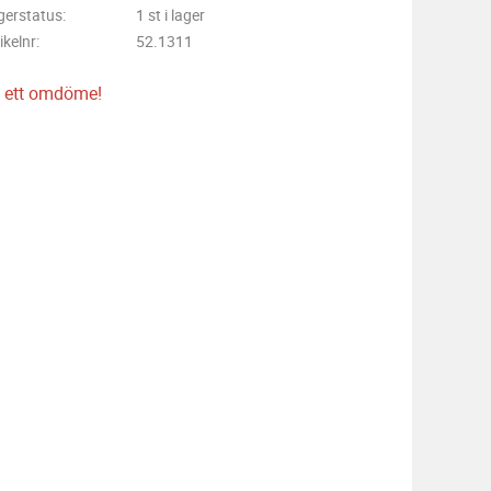
gerstatus
1 st i lager
ikelnr
52.1311
 ett omdöme!