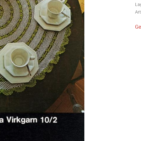
La
Art
Ge