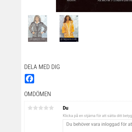
DELA MED DIG
Facebook
OMDÖMEN
Du
Klicka på en stjärna för att sätta ditt betyg