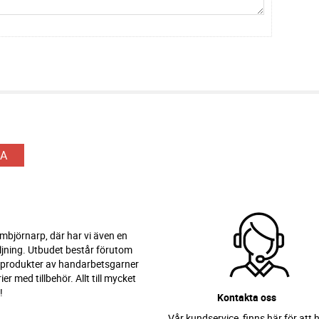
A
 Ambjörnarp, där har vi även en
ljning. Utbudet består förutom
 produkter av handarbetsgarner
er med tillbehör. Allt till mycket
!
Kontakta oss
Vår kundservice finns här för att h