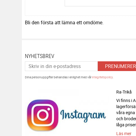
Bli den första att lämna ett omdöme.
NYHETSBREV
PRENUMERER
Dina personuppgifter behandlas i enlighet med vår
integritetspolicy
.
Ra-Trikå
Vi finns i
lagerförsä
våra egna
och broderi
låga priser
Läs mer