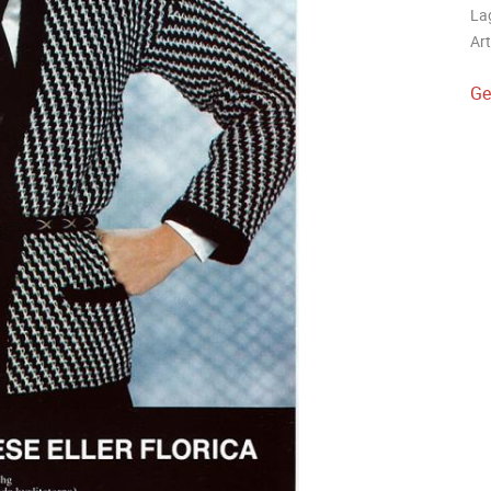
La
Art
Ge