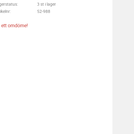
gerstatus
3 st i lager
ikelnr
52-988
 ett omdöme!